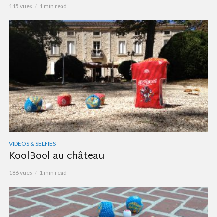
115 vues
1 min read
VIDEOS & SELFIES
KoolBool au château
186 vues
1 min read