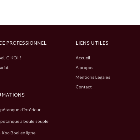
CE PROFESSIONNEL
LIENS UTILES
ol, C KOI ?
Accueil
ariat
A propos
e
Mentions Légales
Contact
RMATIONS
 pétanque d'intérieur
 pétanque à boule souple
à KoolBool en ligne