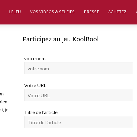
LE JEU
VOS VIDEOS & SELFIES
PRESSE
ACHETEZ
Participez au jeu KoolBool
votre nom
Votre URL
on
bien
i, je
Titre de l'article