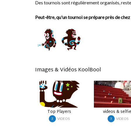
Des tournois sont régulièrement organisés, reste
Peut-être, qu'un tournoi se prépare près de chez 
Images & Vidéos KoolBool
Top Players
videos & selfies
S
VIDEOS
VIDEOS
2
3