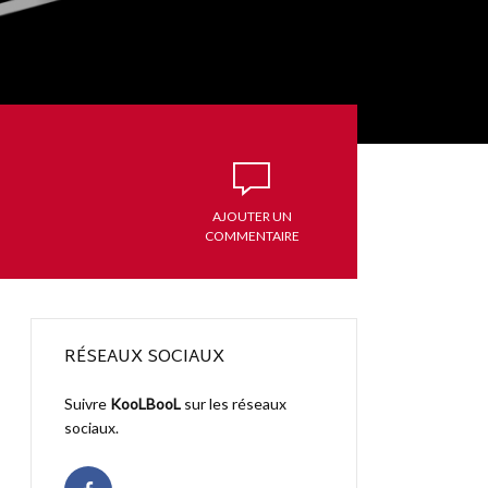
AJOUTER UN
AJOUTER UN
COMMENTAIRE
COMMENTAIRE
RÉSEAUX SOCIAUX
Suivre
KooLBooL
sur les réseaux
sociaux.