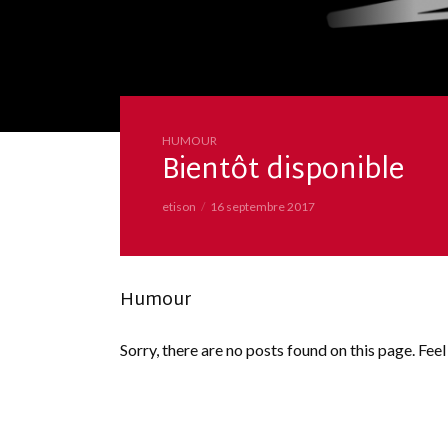
HUMOUR
HUMOUR
Bientôt disponible
Même les dieux ont le
etison
Mister Kool
16 septembre 2017
30 juin 2017
Humour
Sorry, there are no posts found on this page. Fee